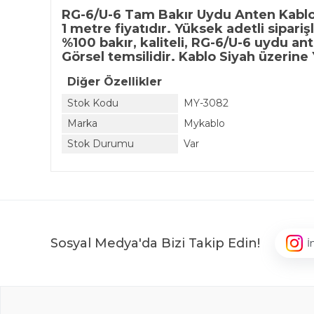
RG-6/U-6 Tam Bakır Uydu Anten Kabl
1 metre fiyatıdır. Yüksek adetli sipariş
%100 bakır, kaliteli, RG-6/U-6 uydu an
Görsel temsilidir. Kablo Siyah üzerine Ye
Diğer Özellikler
Stok Kodu
MY-3082
Marka
Mykablo
Stok Durumu
Var
Sosyal Medya'da Bizi Takip Edin!
İ