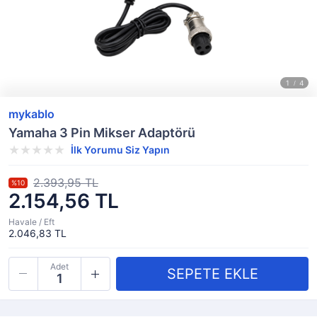
mykablo
Yamaha 3 Pin Mikser Adaptörü
İlk Yorumu Siz Yapın
2.393,95 TL
%10
2.154,56 TL
Havale / Eft
2.046,83 TL
Adet