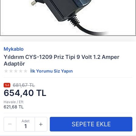
Mykablo
Yıldırım CYS-1209 Priz Tipi 9 Volt 1.2 Amper
Adaptör
İlk Yorumu Siz Yapın
681,67 TL
%4
654,40 TL
Havale / Eft
621,68 TL
Adet