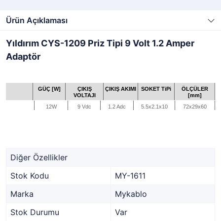
Ürün Açıklaması
Yıldırım CYS-1209 Priz Tipi 9 Volt 1.2 Amper
Adaptör
GÜÇ [W]
ÇIKIŞ
ÇIKIŞ AKIMI
SOKET TiPi
ÖLÇÜLER
VOLTAJI
[mm]
12W
9 Vdc
1.2 Adc
5.5x2.1x10
72x29x60
Diğer Özellikler
Stok Kodu
MY-1611
Marka
Mykablo
Stok Durumu
Var