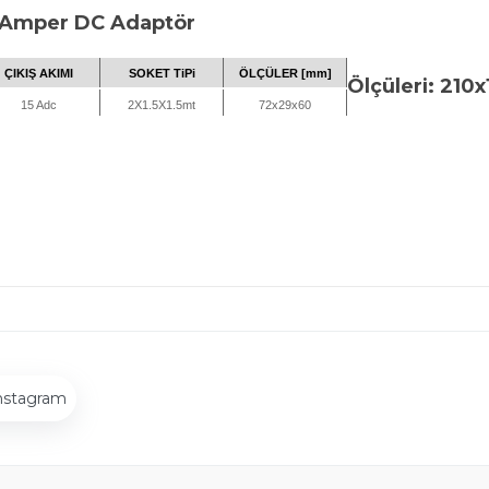
15 Amper DC Adaptör
ÇIKIŞ AKIMI
SOKET TiPi
ÖLÇÜLER [mm]
Ölçüleri: 210
15 Adc
2X1.5X1.5mt
72x29x60
nstagram