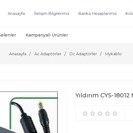
Anasayfa
İletişim Bilgilerimiz
Banka Hesaplarımız
Kol
Gelenler
Kampanyali Ürünler
Anasayfa
Ac Adaptörler
Dc Adaptörler
Mykablo
Yıldırım CYS-18012