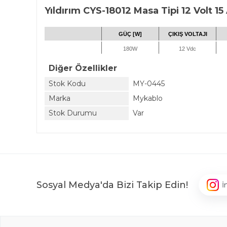
Yıldırım CYS-18012 Masa Tipi 12 Volt 
GÜÇ [W]
ÇIKIŞ VOLTAJI
180W
12 Vdc
Diğer Özellikler
Stok Kodu
MY-0445
Marka
Mykablo
Stok Durumu
Var
Sosyal Medya'da Bizi Takip Edin!
İ