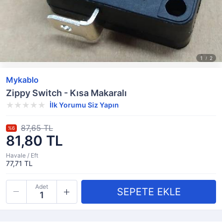
Mykablo
Zippy Switch - Kısa Makaralı
İlk Yorumu Siz Yapın
87,65 TL
%6
81,80 TL
Havale / Eft
77,71 TL
Adet