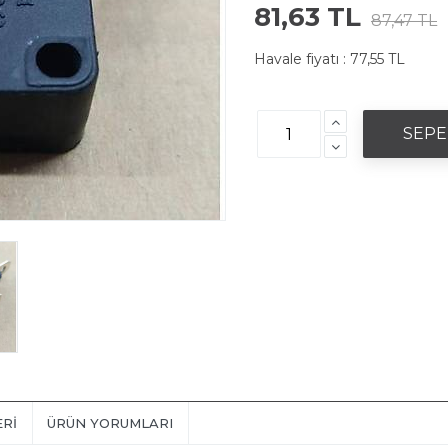
81,63 TL
87,47 TL
Havale fiyatı :
77,55 TL
ERI
ÜRÜN YORUMLARI