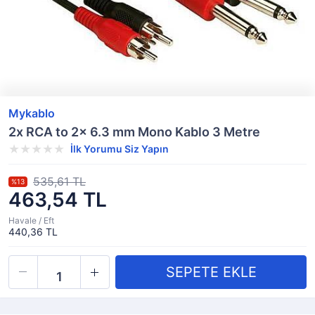
Mykablo
2x RCA to 2x 6.3 mm Mono Kablo 3 Metre
İlk Yorumu Siz Yapın
535,61 TL
%13
463,54 TL
Havale / Eft
440,36 TL