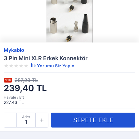
Mykablo
3 Pin Mini XLR Erkek Konnektör
İlk Yorumu Siz Yapın
287,28 TL
%16
239,40 TL
Havale / Eft
227,43 TL
Adet