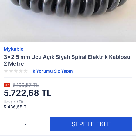
Mykablo
3x2.5 mm Ucu Açık Siyah Spiral Elektrik Kablosu
2 Metre
İlk Yorumu Siz Yapın
6.199,57 TL
%7
5.722,68 TL
Havale / Eft
5.436,55 TL