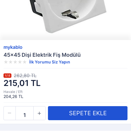
mykablo
45x45 Dişi Elektrik Fiş Modülü
İlk Yorumu Siz Yapın
262,80 TL
%18
215,01 TL
Havale / Eft
204,26 TL