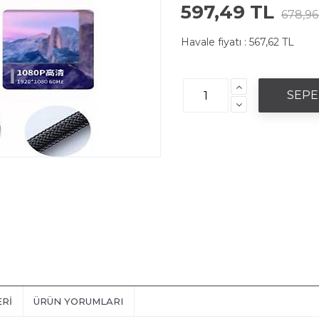
597,49 TL
678,96
Havale fiyatı :
567,62 TL
ERI
ÜRÜN YORUMLARI