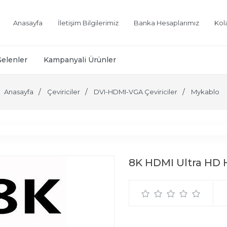
Anasayfa
İletişim Bilgilerimiz
Banka Hesaplarımız
Kol
Gelenler
Kampanyali Ürünler
Anasayfa
Çeviriciler
DVI-HDMI-VGA Çeviriciler
Mykablo
8K HDMI Ultra HD 