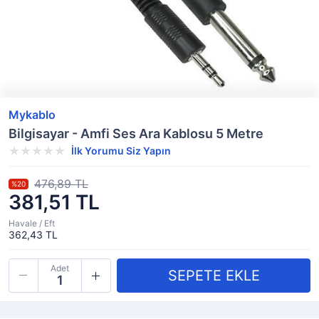
Mykablo
Bilgisayar - Amfi Ses Ara Kablosu 5 Metre
İlk Yorumu Siz Yapın
476,89 TL
%20
381,51 TL
Havale / Eft
362,43 TL
Adet