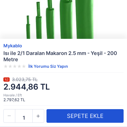
Mykablo
Isı ile 2/1 Daralan Makaron 2.5 mm - Yeşil - 200
Metre
İlk Yorumu Siz Yapın
3.023,75 TL
%2
2.944,86 TL
Havale / Eft
2.797,62 TL