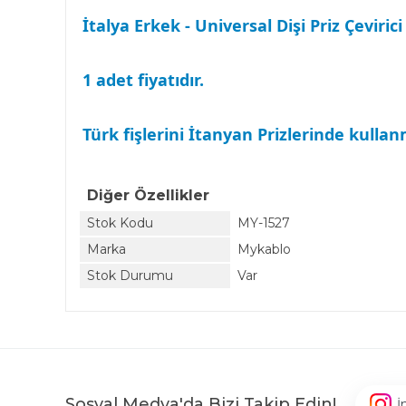
İtalya Erkek - Universal Dişi Priz Çevirici
1 adet fiyatıdır.
Türk fişlerini İtanyan Prizlerinde kullan
Diğer Özellikler
Stok Kodu
MY-1527
Marka
Mykablo
Stok Durumu
Var
Sosyal Medya'da Bizi Takip Edin!
İ