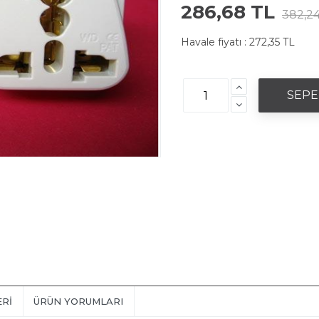
286,68 TL
382,24
Havale fiyatı :
272,35 TL
ERI
ÜRÜN YORUMLARI