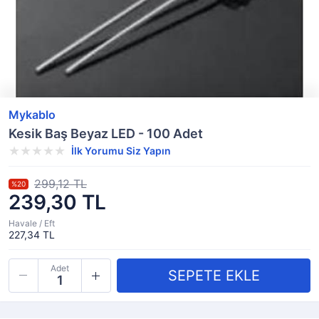
Mykablo
Kesik Baş Beyaz LED - 100 Adet
İlk Yorumu Siz Yapın
299,12 TL
%20
239,30 TL
Havale / Eft
227,34 TL
Adet