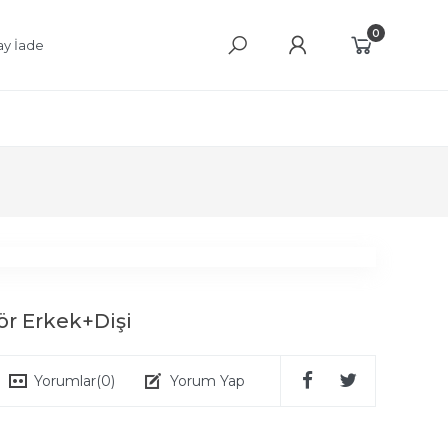
0
ay İade
ör Erkek+Dişi
Yorumlar
(0)
Yorum Yap