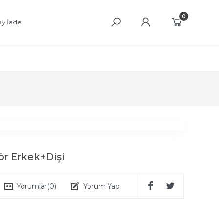
0
ay İade
ör Erkek+Dişi
Yorumlar
(0)
Yorum Yap