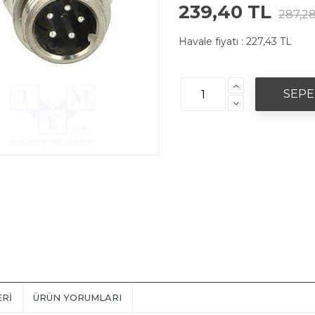
239,40 TL
287,28
Havale fiyatı :
227,43 TL
ERI
ÜRÜN YORUMLARI