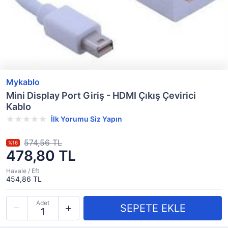
Mykablo
Mini Display Port Giriş - HDMI Çıkış Çevirici
Kablo
İlk Yorumu Siz Yapın
574,56 TL
%16
478,80 TL
Havale / Eft
454,86 TL
Adet