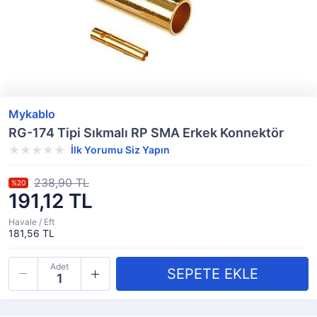
Mykablo
RG-174 Tipi Sıkmalı RP SMA Erkek Konnektör
İlk Yorumu Siz Yapın
238,90 TL
%20
191,12 TL
Havale / Eft
181,56 TL
Adet