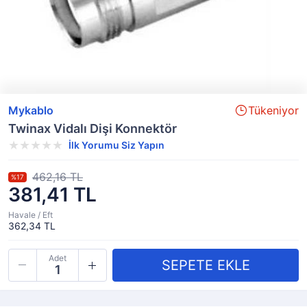
Mykablo
Tükeniyor
Twinax Vidalı Dişi Konnektör
İlk Yorumu Siz Yapın
462,16 TL
%17
381,41 TL
Havale / Eft
362,34 TL
Adet