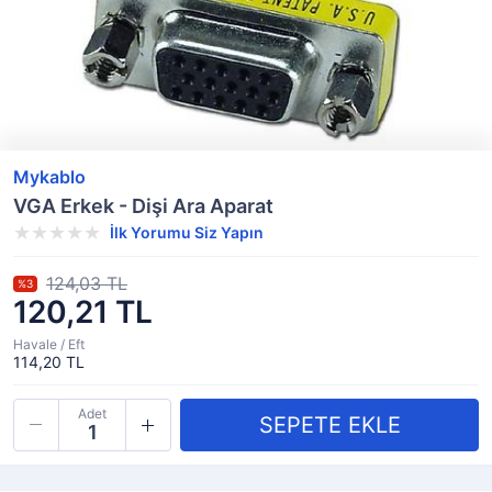
Mykablo
VGA Erkek - Dişi Ara Aparat
İlk Yorumu Siz Yapın
124,03 TL
%3
120,21 TL
Havale / Eft
114,20 TL
Adet