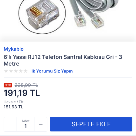
Mykablo
6'lı Yassı RJ12 Telefon Santral Kablosu Gri - 3
Metre
İlk Yorumu Siz Yapın
238,99 TL
%20
191,19 TL
Havale / Eft
181,63 TL
Adet