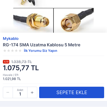
Mykablo
RG-174 SMA Uzatma Kablosu 5 Metre
İlk Yorumu Siz Yapın
1.338,73 TL
%19
1.075,77 TL
Havale / Eft
1.021,98 TL
Adet